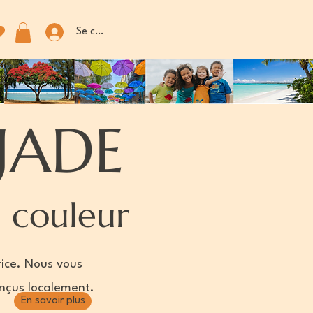
Se connecter
 JADE
n couleur
rice. Nous vous
onçus localement.
En savoir plus