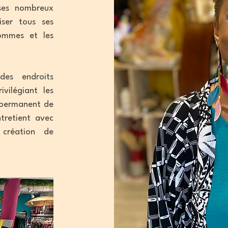
 ses nombreux
liser tous ses
hommes et les
des endroits
vilégiant les
i permanent de
ntretient avec
 création de