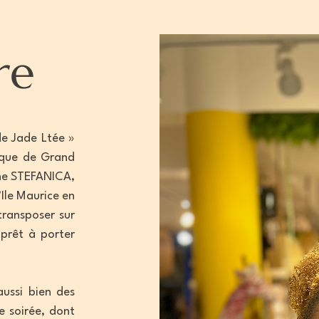
re
de Jade Ltée »
tique de Grand
line STEFANICA,
’Ile Maurice en
transposer sur
 prêt à porter
aussi bien des
e soirée, dont